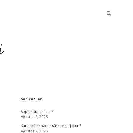
i
Sidebar
Son Yazılar
https://pi
Sophie kız ismi mi ?
Ağustos 8, 2026
Kuru akü ne kadar sürede şarj olur ?
Ağustos 7, 2026