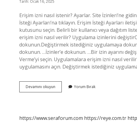
Tarih: Ocak 16, 2025
Erişim izni nasıl istenir? Ayarlar. Site İzinleri’ne gid
İsteği Ayarları’na tıklayın. Erişim İsteği Ayarları ile
kutusunu seçin. Belirli bir kullanıcı veya dağıtım lis
erişim izni nasıl verilir? Uygulama izinlerini değişt
dokunun.Değiştirmek istediğiniz uygulamaya doku
dokunun. …İzinler’e dokunun. …Bir izin ayarını değiş
Verme’yi seçin. Uygulamalara erişim izni nasıl verili
uygulamasını açın. Değiştirmek istediğiniz uygul
Erişim
Devamını okuyun
Yorum Bırak
Izni
Nasıl
Verilir
https://www.seraforum.com
https://reye.com.tr
http