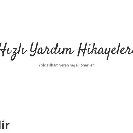
Hızlı Yardım Hikayeler
Yolda ilham veren neşeli öneriler!
ir