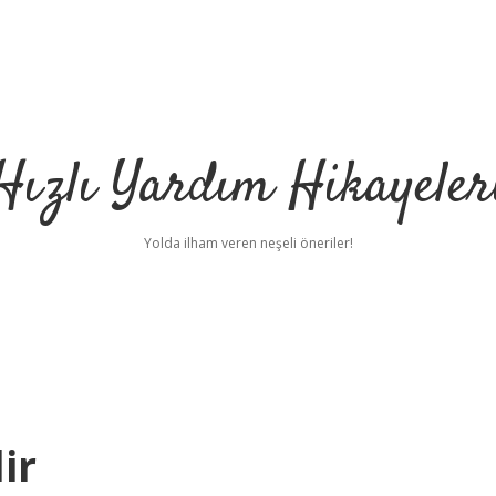
Hızlı Yardım Hikayeler
Yolda ilham veren neşeli öneriler!
ir