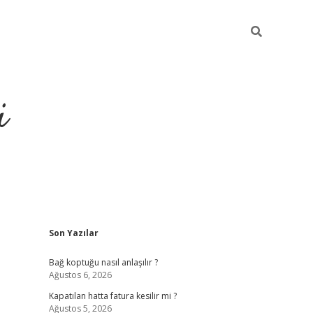
i
Sidebar
Son Yazılar
https://pi
Bağ koptuğu nasıl anlaşılır ?
Ağustos 6, 2026
Kapatılan hatta fatura kesilir mi ?
Ağustos 5, 2026