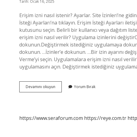
Tarih: Ocak 16, 2025
Erişim izni nasıl istenir? Ayarlar. Site İzinleri’ne gid
İsteği Ayarları’na tıklayın. Erişim İsteği Ayarları ile
kutusunu seçin. Belirli bir kullanıcı veya dağıtım lis
erişim izni nasıl verilir? Uygulama izinlerini değişt
dokunun.Değiştirmek istediğiniz uygulamaya doku
dokunun. …İzinler’e dokunun. …Bir izin ayarını değiş
Verme’yi seçin. Uygulamalara erişim izni nasıl verili
uygulamasını açın. Değiştirmek istediğiniz uygul
Erişim
Devamını okuyun
Yorum Bırak
Izni
Nasıl
Verilir
https://www.seraforum.com
https://reye.com.tr
http