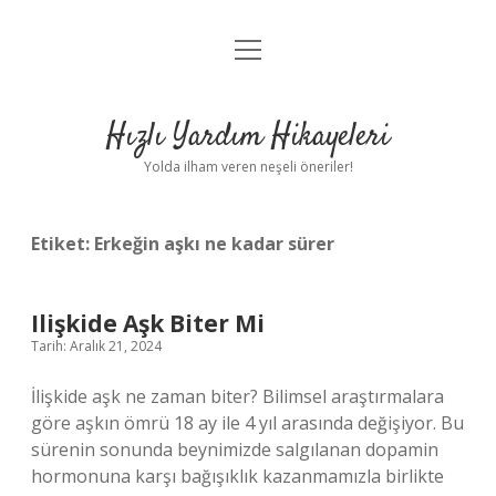
menüyü
Anasayfa
aç
Gizlilik Politikası
Hızlı Yardım Hikayeleri
Yasal Uyarı
Yolda ilham veren neşeli öneriler!
Hakkımızda
Etiket:
Erkeğin aşkı ne kadar sürer
Ilişkide Aşk Biter Mi
Tarih: Aralık 21, 2024
İlişkide aşk ne zaman biter? Bilimsel araştırmalara
göre aşkın ömrü 18 ay ile 4 yıl arasında değişiyor. Bu
sürenin sonunda beynimizde salgılanan dopamin
hormonuna karşı bağışıklık kazanmamızla birlikte