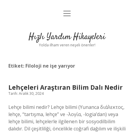
menüyü
Anasayfa
aç
Gizlilik Politikası
Hızlı Yardım Hikayeleri
Yasal Uyarı
Yolda ilham veren neşeli öneriler!
Hakkımızda
Etiket:
Filoloji ne işe yarıyor
Lehçeleri Araştıran Bilim Dalı Nedir
Tarih: Aralık 30, 2024
Lehçe bilimi nedir? Lehçe bilimi (Yunanca διάλεκτος,
lehçe, “tartışma, lehçe” ve -λογία, -logia’dan) veya
lehçe bilimi, lehçelerle ilgilenen bir sosyodilbilim
dalıdır. Dil çeşitliliği, öncelikle coğrafi dağılım ve ilişkili