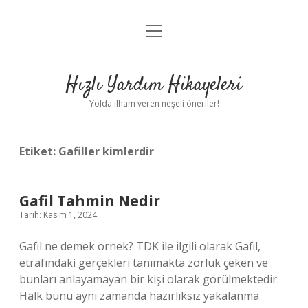
menüyü
Anasayfa
aç
Gizlilik Politikası
Hızlı Yardım Hikayeleri
Yasal Uyarı
Yolda ilham veren neşeli öneriler!
Hakkımızda
Etiket:
Gafiller kimlerdir
Gafil Tahmin Nedir
Tarih: Kasım 1, 2024
Gafil ne demek örnek? TDK ile ilgili olarak Gafil,
etrafındaki gerçekleri tanımakta zorluk çeken ve
bunları anlayamayan bir kişi olarak görülmektedir.
Halk bunu aynı zamanda hazırlıksız yakalanma