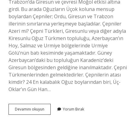
Trabzon’da Giresun ve çevresi Moğol etkisi altına
girdi. Bu arada Oğuzların Üçok koluna mensup
boylardan Çepniler; Ordu, Giresun ve Trabzon
illerinin sınırlarına yerleşmeye başladılar. Çepniler
Azeri mi? Çepni Türkleri, Giresunlu veya diğer adıyla
Kiresunlu Oğuz Türkmen topluluğu, Azerbaycan’ın
Hoy, Salmaz ve Urmiye bölgelerinde Urmiye
Gölü’nün batı kesiminde yaşamaktadır. Güney
Azerbaycan’daki bu topluluğun Karadeniz’deki
Giresun bölgesinden geldiğine inanılmaktadır. Çepni
Türkmenlerinden gelmektedirler. Çepnilerin atası
kimdir? 24 En kalabalık Oğuz boylarından biri, Üç-
Oklar’ın Gün Han…
Çepniler
Devamını okuyun
Yorum Bırak
Hangi
Dili
Konuşur