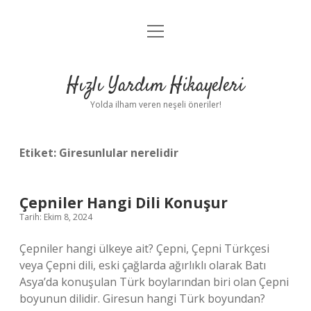
menüyü
Anasayfa
aç
Gizlilik Politikası
Hızlı Yardım Hikayeleri
Yasal Uyarı
Yolda ilham veren neşeli öneriler!
Hakkımızda
Etiket:
Giresunlular nerelidir
Çepniler Hangi Dili Konuşur
Tarih: Ekim 8, 2024
Çepniler hangi ülkeye ait? Çepni, Çepni Türkçesi
veya Çepni dili, eski çağlarda ağırlıklı olarak Batı
Asya’da konuşulan Türk boylarından biri olan Çepni
boyunun dilidir. Giresun hangi Türk boyundan?