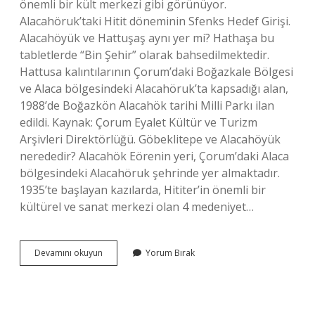
önemli bir kült merkezi gibi görünüyor.
Alacahöruk’taki Hitit döneminin Sfenks Hedef Girişi.
Alacahöyük ve Hattuşaş aynı yer mi? Hathaşa bu
tabletlerde “Bin Şehir” olarak bahsedilmektedir.
Hattusa kalıntılarının Çorum’daki Boğazkale Bölgesi
ve Alaca bölgesindeki Alacahöruk’ta kapsadığı alan,
1988’de Boğazkön Alacahök tarihi Milli Parkı ilan
edildi. Kaynak: Çorum Eyalet Kültür ve Turizm
Arşivleri Direktörlüğü. Göbeklitepe ve Alacahöyük
nerededir? Alacahök Eörenin yeri, Çorum’daki Alaca
bölgesindeki Alacahöruk şehrinde yer almaktadır.
1935’te başlayan kazılarda, Hititer’in önemli bir
kültürel ve sanat merkezi olan 4 medeniyet…
Alacahöyükte
Devamını okuyun
Yorum Bırak
Bulunan
13
Gömü
Ne