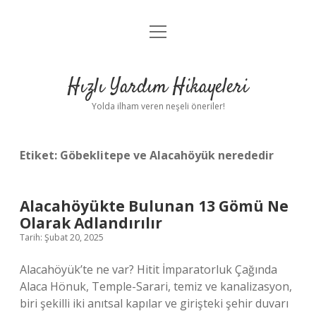
menüyü
Anasayfa
aç
Gizlilik Politikası
Hızlı Yardım Hikayeleri
Yasal Uyarı
Yolda ilham veren neşeli öneriler!
Hakkımızda
Etiket:
Göbeklitepe ve Alacahöyük nerededir
Alacahöyükte Bulunan 13 Gömü Ne
Olarak Adlandırılır
Tarih: Şubat 20, 2025
Alacahöyük’te ne var? Hitit İmparatorluk Çağında
Alaca Hönuk, Temple-Sarari, temiz ve kanalizasyon,
biri şekilli iki anıtsal kapılar ve girişteki şehir duvarı