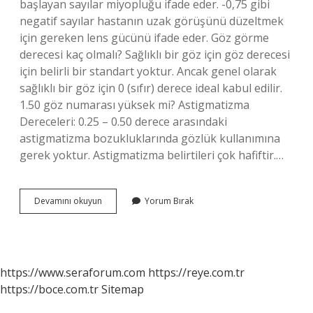
başlayan sayılar miyopluğu ifade eder. -0,75 gibi
negatif sayılar hastanın uzak görüşünü düzeltmek
için gereken lens gücünü ifade eder. Göz görme
derecesi kaç olmalı? Sağlıklı bir göz için göz derecesi
için belirli bir standart yoktur. Ancak genel olarak
sağlıklı bir göz için 0 (sıfır) derece ideal kabul edilir.
1.50 göz numarası yüksek mi? Astigmatizma
Dereceleri: 0.25 – 0.50 derece arasındaki
astigmatizma bozukluklarında gözlük kullanımına
gerek yoktur. Astigmatizma belirtileri çok hafiftir.…
Göz
Devamını okuyun
Yorum Bırak
Ölçüm
Sonuçları
Nasıl
Olmalı
https://www.seraforum.com
https://reye.com.tr
https://boce.com.tr
Sitemap