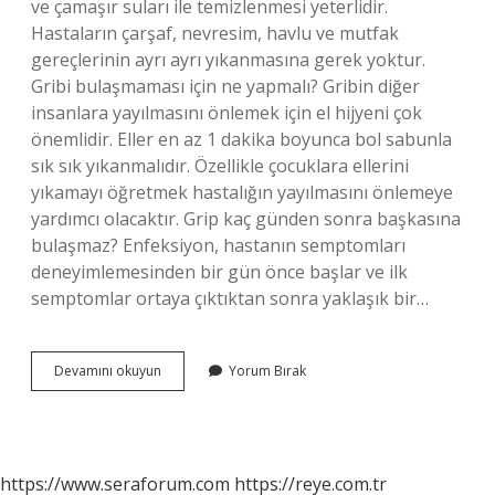
ve çamaşır suları ile temizlenmesi yeterlidir.
Hastaların çarşaf, nevresim, havlu ve mutfak
gereçlerinin ayrı ayrı yıkanmasına gerek yoktur.
Gribi bulaşmaması için ne yapmalı? Gribin diğer
insanlara yayılmasını önlemek için el hijyeni çok
önemlidir. Eller en az 1 dakika boyunca bol sabunla
sık sık yıkanmalıdır. Özellikle çocuklara ellerini
yıkamayı öğretmek hastalığın yayılmasını önlemeye
yardımcı olacaktır. Grip kaç günden sonra başkasına
bulaşmaz? Enfeksiyon, hastanın semptomları
deneyimlemesinden bir gün önce başlar ve ilk
semptomlar ortaya çıktıktan sonra yaklaşık bir…
Grip
Devamını okuyun
Yorum Bırak
Bulaşmaması
Için
Ne
Yapılmalı
https://www.seraforum.com
https://reye.com.tr