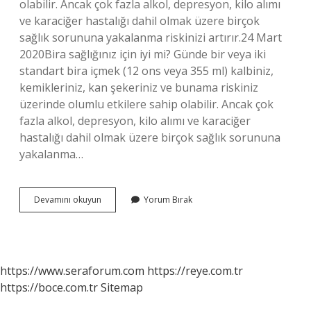
olabilir. Ancak çok fazla alkol, depresyon, kilo alımı
ve karaciğer hastalığı dahil olmak üzere birçok
sağlık sorununa yakalanma riskinizi artırır.24 Mart
2020Bira sağlığınız için iyi mi? Günde bir veya iki
standart bira içmek (12 ons veya 355 ml) kalbiniz,
kemikleriniz, kan şekeriniz ve bunama riskiniz
üzerinde olumlu etkilere sahip olabilir. Ancak çok
fazla alkol, depresyon, kilo alımı ve karaciğer
hastalığı dahil olmak üzere birçok sağlık sorununa
yakalanma…
Kola
Devamını okuyun
Yorum Bırak
Mı
Daha
Zararlı
Yoksa
Bira
https://www.seraforum.com
https://reye.com.tr
Mı
https://boce.com.tr
Sitemap