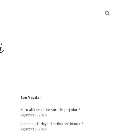
i
Sidebar
Son Yazılar
https://p
Kuru akü ne kadar sürede şarj olur ?
Ağustos 7, 2026
Jeanneau Türkiye distribütörü kimdir ?
Ağustos 7, 2026