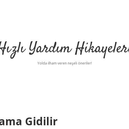
Hızlı Yardım Hikayeler
Yolda ilham veren neşeli öneriler!
ma Gidilir