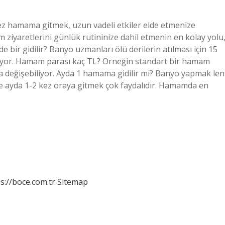
 kez hamama gitmek, uzun vadeli etkiler elde etmenize
m ziyaretlerini günlük rutininize dahil etmenin en kolay yolu
bir gidilir? Banyo uzmanları ölü derilerin atılması için 15
üyor. Hamam parası kaç TL? Örneğin standart bir hamam
da değişebiliyor. Ayda 1 hamama gidilir mi? Banyo yapmak len
enle ayda 1-2 kez oraya gitmek çok faydalıdır. Hamamda en
s://boce.com.tr
Sitemap