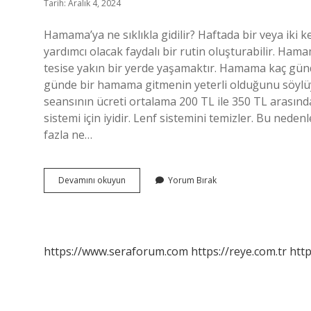
Tarih: Aralık 4, 2024
Hamama’ya ne sıklıkla gidilir? Haftada bir veya iki
yardımcı olacak faydalı bir rutin oluşturabilir. Hama
tesise yakın bir yerde yaşamaktır. Hamama kaç günde 
günde bir hamama gitmenin yeterli olduğunu söyl
seansının ücreti ortalama 200 TL ile 350 TL arasın
sistemi için iyidir. Lenf sistemini temizler. Bu ned
fazla ne…
Ne
Devamını okuyun
Yorum Bırak
Kadarda
Bir
Hamama
Gidilir
https://www.seraforum.com
https://reye.com.tr
http