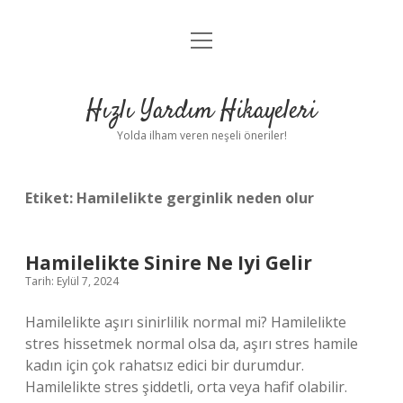
menüyü
Anasayfa
aç
Gizlilik Politikası
Hızlı Yardım Hikayeleri
Yasal Uyarı
Yolda ilham veren neşeli öneriler!
Hakkımızda
Etiket:
Hamilelikte gerginlik neden olur
Hamilelikte Sinire Ne Iyi Gelir
Tarih: Eylül 7, 2024
Hamilelikte aşırı sinirlilik normal mi? Hamilelikte
stres hissetmek normal olsa da, aşırı stres hamile
kadın için çok rahatsız edici bir durumdur.
Hamilelikte stres şiddetli, orta veya hafif olabilir.