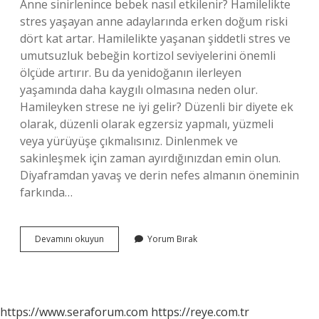
Anne sinirlenince bebek nasıl etkilenir? Hamilelikte
stres yaşayan anne adaylarında erken doğum riski
dört kat artar. Hamilelikte yaşanan şiddetli stres ve
umutsuzluk bebeğin kortizol seviyelerini önemli
ölçüde artırır. Bu da yenidoğanın ilerleyen
yaşamında daha kaygılı olmasına neden olur.
Hamileyken strese ne iyi gelir? Düzenli bir diyete ek
olarak, düzenli olarak egzersiz yapmalı, yüzmeli
veya yürüyüşe çıkmalısınız. Dinlenmek ve
sakinleşmek için zaman ayırdığınızdan emin olun.
Diyaframdan yavaş ve derin nefes almanın öneminin
farkında…
Hamilelikte
Devamını okuyun
Yorum Bırak
Sinire
Ne
Iyi
Gelir
https://www.seraforum.com
https://reye.com.tr