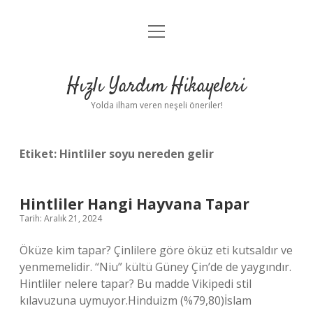
menüyü
Anasayfa
aç
Gizlilik Politikası
Hızlı Yardım Hikayeleri
Yasal Uyarı
Yolda ilham veren neşeli öneriler!
Hakkımızda
Etiket:
Hintliler soyu nereden gelir
Hintliler Hangi Hayvana Tapar
Tarih: Aralık 21, 2024
Öküze kim tapar? Çinlilere göre öküz eti kutsaldır ve
yenmemelidir. “Niu” kültü Güney Çin’de de yaygındır.
Hintliler nelere tapar? Bu madde Vikipedi stil
kılavuzuna uymuyor.Hinduizm (%79,80)İslam