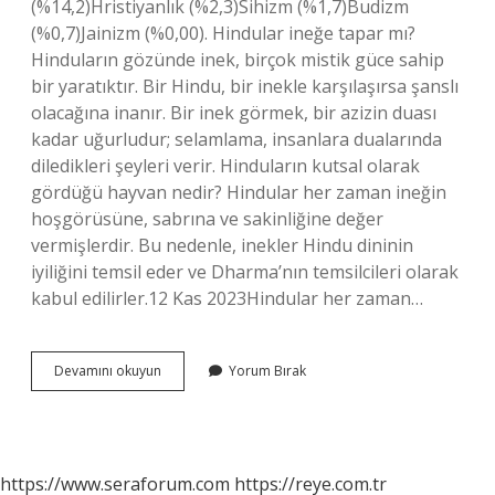
(%14,2)Hristiyanlık (%2,3)Sihizm (%1,7)Budizm
(%0,7)Jainizm (%0,00). Hindular ineğe tapar mı?
Hinduların gözünde inek, birçok mistik güce sahip
bir yaratıktır. Bir Hindu, bir inekle karşılaşırsa şanslı
olacağına inanır. Bir inek görmek, bir azizin duası
kadar uğurludur; selamlama, insanlara dualarında
diledikleri şeyleri verir. Hinduların kutsal olarak
gördüğü hayvan nedir? Hindular her zaman ineğin
hoşgörüsüne, sabrına ve sakinliğine değer
vermişlerdir. Bu nedenle, inekler Hindu dininin
iyiliğini temsil eder ve Dharma’nın temsilcileri olarak
kabul edilirler.12 Kas 2023Hindular her zaman…
Hintliler
Devamını okuyun
Yorum Bırak
Hangi
Hayvana
Tapar
https://www.seraforum.com
https://reye.com.tr