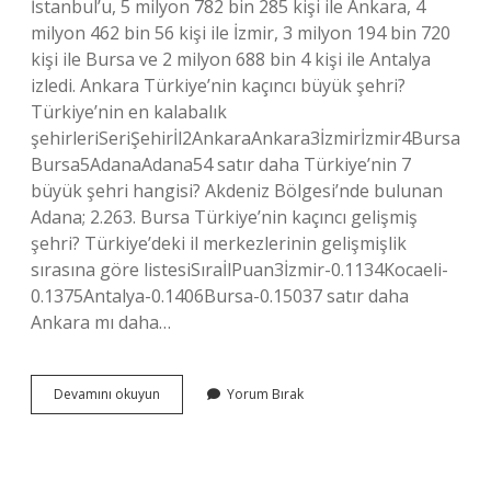
İstanbul’u, 5 milyon 782 bin 285 kişi ile Ankara, 4
milyon 462 bin 56 kişi ile İzmir, 3 milyon 194 bin 720
kişi ile Bursa ve 2 milyon 688 bin 4 kişi ile Antalya
izledi. Ankara Türkiye’nin kaçıncı büyük şehri?
Türkiye’nin en kalabalık
şehirleriSeriŞehirİl2AnkaraAnkara3İzmirİzmir4Bursa
Bursa5AdanaAdana54 satır daha Türkiye’nin 7
büyük şehri hangisi? Akdeniz Bölgesi’nde bulunan
Adana; 2.263. Bursa Türkiye’nin kaçıncı gelişmiş
şehri? Türkiye’deki il merkezlerinin gelişmişlik
sırasına göre listesiSıraİlPuan3İzmir-0.1134Kocaeli-
0.1375Antalya-0.1406Bursa-0.15037 satır daha
Ankara mı daha…
Bursa
Devamını okuyun
Yorum Bırak
Mı
Büyük
Ankara
Mı