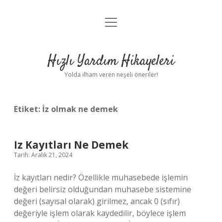
menüyü
Anasayfa
aç
Gizlilik Politikası
Hızlı Yardım Hikayeleri
Yasal Uyarı
Yolda ilham veren neşeli öneriler!
Hakkımızda
Etiket:
İz olmak ne demek
Iz Kayıtları Ne Demek
Tarih: Aralık 21, 2024
İz kayıtları nedir? Özellikle muhasebede işlemin
değeri belirsiz olduğundan muhasebe sistemine
değeri (sayısal olarak) girilmez, ancak 0 (sıfır)
değeriyle işlem olarak kaydedilir, böylece işlem