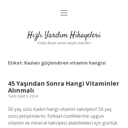
menüyü
Anasayfa
aç
Gizlilik Politikası
Hızlı Yardım Hikayeleri
Yasal Uyarı
Yolda ilham veren neşeli öneriler!
Hakkımızda
Etiket:
Kasları güçlendiren vitamin hangisi
45 Yaşından Sonra Hangi Vitaminler
Alınmalı
Tarih: Eylül 6, 2024
50 yaş üstü kadın hangi vitamin takviyesi? 50 yaş
üstü yetişkinlerin, fiziksel özelliklerine uygun
vitamin ve mineral takviyesi alabilmeleri için günlük