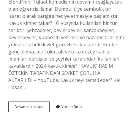
Efendi’nin, Tuluat komedisinin devamını sağlayacak
olan öğrencisi İsmail Dümbüllü’ye sembolik bir
işaret olarak sarığını hediye etmesiyle başlamıştır.
Kavuk kimler takar? 16. yüzyılda kullanılan bir tür
sarıktır. Şehzadeler, beylerbeyler, sancakbeyleri,
beylerbeyler, kubbealtı vezirleri ve hazinedarlar gibi
yüksek rütbeli devlet görevlileri kullanırdı. Bunlar
genç ulema, müftüler, alt ve orta düzey kadılar,
imamlar, dervişler ve şeyhler tarafından kullanılan
kavuklardır. 2024 kavuk kimde? “KAVUK” RASİM
ÖZTEKİN TARAFINDAN ŞEVKET ÇORUH’A
AKTARILDI – YouTube. Kavuk neyi temsil eder? Kel
Hasan…
Kavuk
Devamını okuyun
Yorum Bırak
Teslim
Geleneği
Nedir