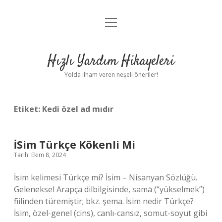
menüyü
Anasayfa
aç
Gizlilik Politikası
Hızlı Yardım Hikayeleri
Yasal Uyarı
Yolda ilham veren neşeli öneriler!
Hakkımızda
Etiket:
Kedi özel ad mıdır
İSim Türkçe Kökenli Mi
Tarih: Ekim 8, 2024
İsim kelimesi Türkçe mi? İsim – Nisanyan Sözlüğü.
Geleneksel Arapça dilbilgisinde, samā (“yükselmek”)
fiilinden türemiştir; bkz. şema. İsim nedir Türkçe?
İsim, özel-genel (cins), canlı-cansız, somut-soyut gibi