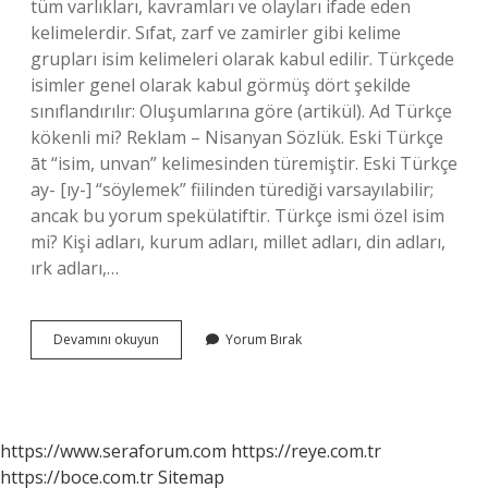
tüm varlıkları, kavramları ve olayları ifade eden
kelimelerdir. Sıfat, zarf ve zamirler gibi kelime
grupları isim kelimeleri olarak kabul edilir. Türkçede
isimler genel olarak kabul görmüş dört şekilde
sınıflandırılır: Oluşumlarına göre (artikül). Ad Türkçe
kökenli mi? Reklam – Nisanyan Sözlük. Eski Türkçe
āt “isim, unvan” kelimesinden türemiştir. Eski Türkçe
ay- [ıy-] “söylemek” fiilinden türediği varsayılabilir;
ancak bu yorum spekülatiftir. Türkçe ismi özel isim
mi? Kişi adları, kurum adları, millet adları, din adları,
ırk adları,…
İSim
Devamını okuyun
Yorum Bırak
Türkçe
Kökenli
Mi
https://www.seraforum.com
https://reye.com.tr
https://boce.com.tr
Sitemap