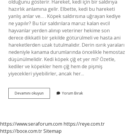
olduğunu gösterir. Hareket, kedi için bir saldırıya
hazırlık anlamına gelir. Elbette, kedi bu hareketi
yanlış anlar ve… . Köpek saldırısına uğrayan kediye
ne yapılır? Bu tür saldırılara maruz kalan evcil
hayvanlar yerden alınıp veteriner hekime son
derece dikkatli bir şekilde götürülmeli ve hasta ani
hareketlerden uzak tutulmalıdır. Derin ısırık yaraları
nedeniyle kanama durumlarında öncelikle hemostaz
düşünülmelidir. Kedi köpek çiğ et yer mi? Özetle,
kediler ve köpekler hem çiğ hem de pişmiş
yiyecekleri yiyebilirler, ancak her…
Köpek
Devamını okuyun
Yorum Bırak
Kedi
Yer
Mi
https://www.seraforum.com
https://reye.com.tr
https://boce.com.tr
Sitemap