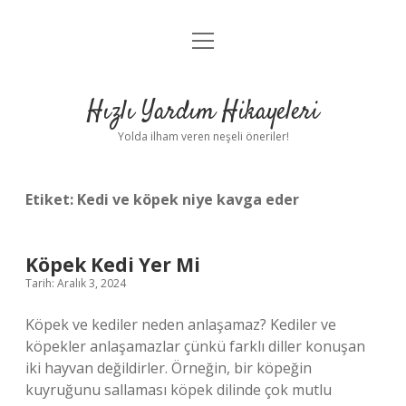
menüyü
Anasayfa
aç
Gizlilik Politikası
Hızlı Yardım Hikayeleri
Yasal Uyarı
Yolda ilham veren neşeli öneriler!
Hakkımızda
Etiket:
Kedi ve köpek niye kavga eder
Köpek Kedi Yer Mi
Tarih: Aralık 3, 2024
Köpek ve kediler neden anlaşamaz? Kediler ve
köpekler anlaşamazlar çünkü farklı diller konuşan
iki hayvan değildirler. Örneğin, bir köpeğin
kuyruğunu sallaması köpek dilinde çok mutlu