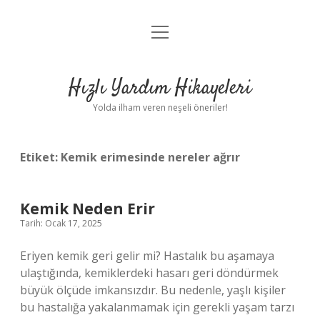
menüyü
Anasayfa
aç
Gizlilik Politikası
Hızlı Yardım Hikayeleri
Yasal Uyarı
Yolda ilham veren neşeli öneriler!
Hakkımızda
Etiket:
Kemik erimesinde nereler ağrır
Kemik Neden Erir
Tarih: Ocak 17, 2025
Eriyen kemik geri gelir mi? Hastalık bu aşamaya
ulaştığında, kemiklerdeki hasarı geri döndürmek
büyük ölçüde imkansızdır. Bu nedenle, yaşlı kişiler
bu hastalığa yakalanmamak için gerekli yaşam tarzı