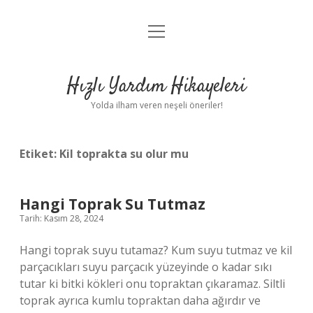
menüyü
Anasayfa
aç
Gizlilik Politikası
Hızlı Yardım Hikayeleri
Yasal Uyarı
Yolda ilham veren neşeli öneriler!
Hakkımızda
Etiket:
Kil toprakta su olur mu
Hangi Toprak Su Tutmaz
Tarih: Kasım 28, 2024
Hangi toprak suyu tutamaz? Kum suyu tutmaz ve kil
parçacıkları suyu parçacık yüzeyinde o kadar sıkı
tutar ki bitki kökleri onu topraktan çıkaramaz. Siltli
toprak ayrıca kumlu topraktan daha ağırdır ve