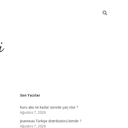
i
Sidebar
Son Yazılar
https://pi
Kuru akü ne kadar sürede şarj olur ?
Ağustos 7, 2026
Jeanneau Türkiye distribütörü kimdir ?
Ağustos 7, 2026