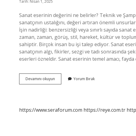
Tarih: Nisan 1, 2025
Sanat eserinin değerini ne belirler? Teknik ve Şamp
sanatçının ustalığını, değeri artıran önemli unsurlardı
İşin nadirliği: benzersizliği veya sınırlı sayıda sanat 
zaman, zaman, görüş, stil, hareket, kültür ve toplum
sahiptir. Birçok insan bu işi talep ediyor. Sanat ese
sanatçının algı, fikirler, sezgi ve tadı sonrasında şeki
eserleri özneldir. Sanat eserinin temel amacı, fayda d
Bir
Devamını okuyun
Yorum Bırak
Sanat
Eserinin
Değerini
Ne
Belirler
https://www.seraforum.com
https://reye.com.tr
http