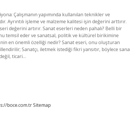
iyona: Çalışmanın yapımında kullanılan teknikler ve
r. Ayrıntılı işleme ve malzeme kalitesi işin değerini arttırır.
eseri değerini artırır. Sanat eserleri neden pahalı? Belli bir
u temsil eder ve sanatsal, politik ve kültürel birikimine
rinin en önemli özelliği nedir? Sanat eseri, onu oluşturan
llendirilir; Sanatçı, iletmek istediği fikri yansıtır, böylece sana
eğil, ticari…
s://boce.com.tr
Sitemap