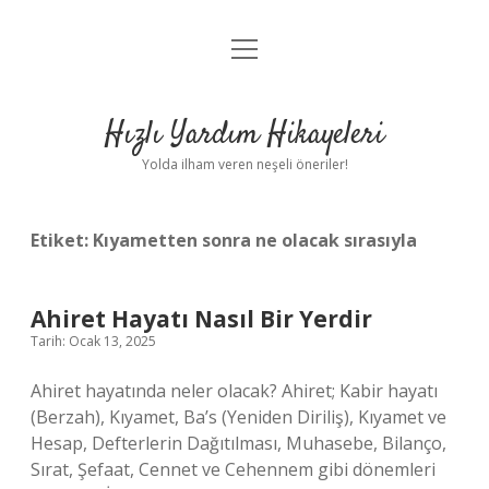
menüyü
Anasayfa
aç
Gizlilik Politikası
Hızlı Yardım Hikayeleri
Yasal Uyarı
Yolda ilham veren neşeli öneriler!
Hakkımızda
Etiket:
Kıyametten sonra ne olacak sırasıyla
Ahiret Hayatı Nasıl Bir Yerdir
Tarih: Ocak 13, 2025
Ahiret hayatında neler olacak? Ahiret; Kabir hayatı
(Berzah), Kıyamet, Ba’s (Yeniden Diriliş), Kıyamet ve
Hesap, Defterlerin Dağıtılması, Muhasebe, Bilanço,
Sırat, Şefaat, Cennet ve Cehennem gibi dönemleri