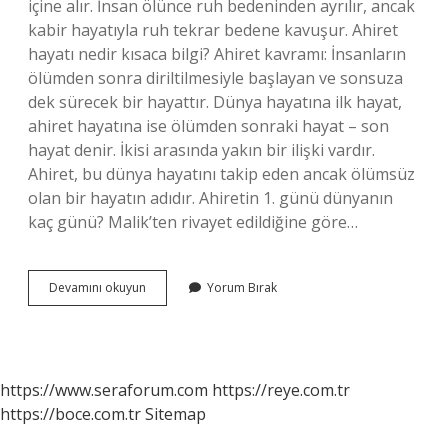
içine alır. İnsan ölünce ruh bedeninden ayrılır, ancak
kabir hayatıyla ruh tekrar bedene kavuşur. Ahiret
hayatı nedir kısaca bilgi? Ahiret kavramı: İnsanların
ölümden sonra diriltilmesiyle başlayan ve sonsuza
dek sürecek bir hayattır. Dünya hayatına ilk hayat,
ahiret hayatına ise ölümden sonraki hayat – son
hayat denir. İkisi arasında yakın bir ilişki vardır.
Ahiret, bu dünya hayatını takip eden ancak ölümsüz
olan bir hayatın adıdır. Ahiretin 1. günü dünyanın
kaç günü? Malik’ten rivayet edildiğine göre…
Ahiret
Devamını okuyun
Yorum Bırak
Hayatı
Nasıl
Bir
Yerdir
https://www.seraforum.com
https://reye.com.tr
https://boce.com.tr
Sitemap