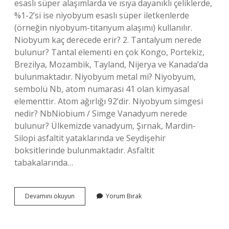
esaslı süper alaşımlarda ve ısıya dayanıklı çeliklerde,
%1-2’si ise niyobyum esaslı süper iletkenlerde
(örneğin niyobyum-titanyum alaşımı) kullanılır.
Niobyum kaç derecede erir? 2. Tantalyum nerede
bulunur? Tantal elementi en çok Kongo, Portekiz,
Brezilya, Mozambik, Tayland, Nijerya ve Kanada’da
bulunmaktadır. Niyobyum metal mi? Niyobyum,
sembolü Nb, atom numarası 41 olan kimyasal
elementtir. Atom ağırlığı 92’dir. Niyobyum simgesi
nedir? NbNiobium / Simge Vanadyum nerede
bulunur? Ülkemizde vanadyum, Şırnak, Mardin-
Silopi asfaltit yataklarında ve Seydişehir
boksitlerinde bulunmaktadır. Asfaltit
tabakalarında…
Niyobyum
Devamını okuyun
Yorum Bırak
Nerede
Bulunur