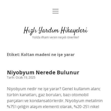
menüyü
Anasayfa
aç
Gizlilik Politikası
Hızlı Yardım Hikayeleri
Yasal Uyarı
Yolda ilham veren neşeli öneriler!
Hakkımızda
Etiket:
Koltan madeni ne işe yarar
Niyobyum Nerede Bulunur
Tarih: Ocak 19, 2025
Niyobyum nedir ne işe yarar? Genel kullanım alanı;
türbin kanatları, gaz boruları, bazı otomobil
parçaları ve kondansatörlerdir. Niyobyum metalinin
%75’i çeliğin alaşım elementi olarak, %20-25’i nikel