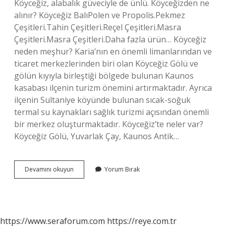
Köyceğiz, alabalık güveciyle de ünlü. Köyceğizden ne
alınır? Köyceğiz BalıPolen ve Propolis.Pekmez
Çeşitleri.Tahin Çeşitleri.Reçel Çeşitleri.Masra
Çeşitleri.Masra Çeşitleri.Daha fazla ürün… Köyceğiz
neden meşhur? Karia’nın en önemli limanlarından ve
ticaret merkezlerinden biri olan Köyceğiz Gölü ve
gölün kıyıyla birleştiği bölgede bulunan Kaunos
kasabası ilçenin turizm önemini artırmaktadır. Ayrıca
ilçenin Sultaniye köyünde bulunan sıcak-soğuk
termal su kaynakları sağlık turizmi açısından önemli
bir merkez oluşturmaktadır. Köyceğiz’te neler var?
Köyceğiz Gölü, Yuvarlak Çay, Kaunos Antik…
Köyceğiz
Devamını okuyun
Yorum Bırak
Neyi
Ile
Meşhur
https://www.seraforum.com
https://reye.com.tr