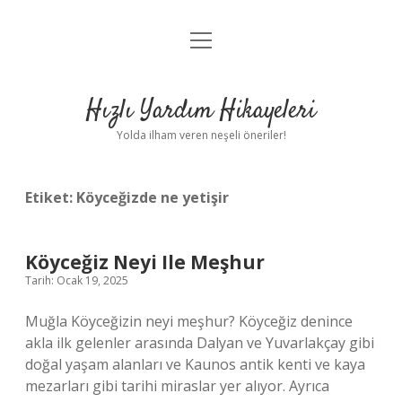
menüyü
Anasayfa
aç
Gizlilik Politikası
Hızlı Yardım Hikayeleri
Yasal Uyarı
Yolda ilham veren neşeli öneriler!
Hakkımızda
Etiket:
Köyceğizde ne yetişir
Köyceğiz Neyi Ile Meşhur
Tarih: Ocak 19, 2025
Muğla Köyceğizin neyi meşhur? Köyceğiz denince
akla ilk gelenler arasında Dalyan ve Yuvarlakçay gibi
doğal yaşam alanları ve Kaunos antik kenti ve kaya
mezarları gibi tarihi miraslar yer alıyor. Ayrıca