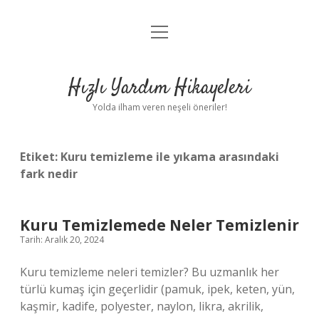
menüyü
Anasayfa
aç
Gizlilik Politikası
Hızlı Yardım Hikayeleri
Yasal Uyarı
Yolda ilham veren neşeli öneriler!
Hakkımızda
Etiket:
Kuru temizleme ile yıkama arasındaki
fark nedir
Kuru Temizlemede Neler Temizlenir
Tarih: Aralık 20, 2024
Kuru temizleme neleri temizler? Bu uzmanlık her
türlü kumaş için geçerlidir (pamuk, ipek, keten, yün,
kaşmir, kadife, polyester, naylon, likra, akrilik,