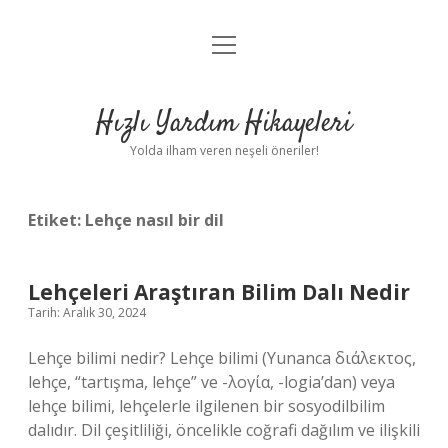
menüyü
Anasayfa
aç
Gizlilik Politikası
Hızlı Yardım Hikayeleri
Yasal Uyarı
Yolda ilham veren neşeli öneriler!
Hakkımızda
Etiket:
Lehçe nasıl bir dil
Lehçeleri Araştıran Bilim Dalı Nedir
Tarih: Aralık 30, 2024
Lehçe bilimi nedir? Lehçe bilimi (Yunanca διάλεκτος,
lehçe, “tartışma, lehçe” ve -λογία, -logia’dan) veya
lehçe bilimi, lehçelerle ilgilenen bir sosyodilbilim
dalıdır. Dil çeşitliliği, öncelikle coğrafi dağılım ve ilişkili