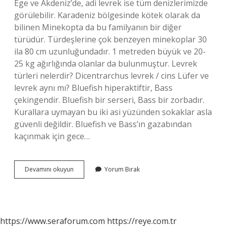
Ege ve Akdeniz’de, adi levrek ise tüm denizlerimizde
görülebilir. Karadeniz bölgesinde kötek olarak da
bilinen Minekopta da bu familyanın bir diğer
türüdür. Türdeşlerine çok benzeyen minekoplar 30
ila 80 cm uzunluğundadır. 1 metreden büyük ve 20-
25 kg ağırlığında olanlar da bulunmuştur. Levrek
türleri nelerdir? Dicentrarchus levrek / cins Lüfer ve
levrek aynı mı? Bluefish hiperaktiftir, Bass
çekingendir. Bluefish bir serseri, Bass bir zorbadır.
Kurallara uymayan bu iki asi yüzünden sokaklar asla
güvenli değildir. Bluefish ve Bass’ın gazabından
kaçınmak için gece…
Levrek
Devamını okuyun
Yorum Bırak
Balığının
Küçüğüne
Ne
Ad
Verilir
https://www.seraforum.com
https://reye.com.tr