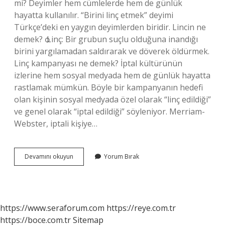
mi? Deyimler hem cümlelerde hem de günlük
hayatta kullanılır. “Birini linç etmek” deyimi
Türkçe’deki en yaygın deyimlerden biridir. Lincin ne
demek? ѻ Linç: Bir grubun suçlu olduğuna inandığı
birini yargılamadan saldırarak ve döverek öldürmek.
Linç kampanyası ne demek? İptal kültürünün
izlerine hem sosyal medyada hem de günlük hayatta
rastlamak mümkün. Böyle bir kampanyanın hedefi
olan kişinin sosyal medyada özel olarak “linç edildiği”
ve genel olarak “iptal edildiği” söyleniyor. Merriam-
Webster, iptali kişiye…
Linç
Devamını okuyun
Yorum Bırak
Ne
Demek
Tdk
https://www.seraforum.com
https://reye.com.tr
https://boce.com.tr
Sitemap