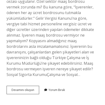
cezası uygulanır. Özel sektör maaş bordrosu
vermek zorunda mı? Bu kanuna göre, “İşverenler,
ödenen her ay ücret bordrosunu tutmakla
yükümlüdürler.” Gelir Vergisi Kanunu’na göre,
vergiye tabi hizmet personeline vergisiz ücret ve
diğer ücretler üzerinden yapılan ödemeler dikkate
alınmaz. İşveren maaş bordrosu vermiyor ne
yapmalıyım? Kopyasını almadığınız maaş
bordrolarını asla imzalamamalısınız. İşverenin bu
davranışını, çalışanlardan gelen şikayetleri alan ve
işvereninizin bağlı olduğu Türkiye Çalışma ve İş
Kurumu Müdürlüğü’ne şikayet edebilirsiniz. Maaş
bordrosu vermeyen işveren nereye şikayet edilir?
Sosyal Sigorta KurumuÇalışma ve Sosyal…
İŞveren
Devamını okuyun
Yorum Bırak
Çalışana
Bordro
Vermek