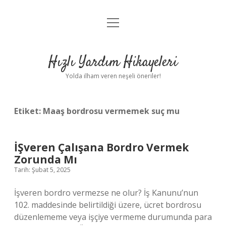
menüyü
Anasayfa
aç
Gizlilik Politikası
Hızlı Yardım Hikayeleri
Yasal Uyarı
Yolda ilham veren neşeli öneriler!
Hakkımızda
Etiket:
Maaş bordrosu vermemek suç mu
İŞveren Çalışana Bordro Vermek
Zorunda Mı
Tarih: Şubat 5, 2025
İşveren bordro vermezse ne olur? İş Kanunu’nun
102. maddesinde belirtildiği üzere, ücret bordrosu
düzenlememe veya işçiye vermeme durumunda para