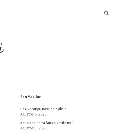
i
Sidebar
Son Yazılar
https://p
Bağ koptuğu nasıl anlaşılır ?
Ağustos 6, 2026
Kapatılan hatta fatura kesilir mi ?
Ağustos 5, 2026