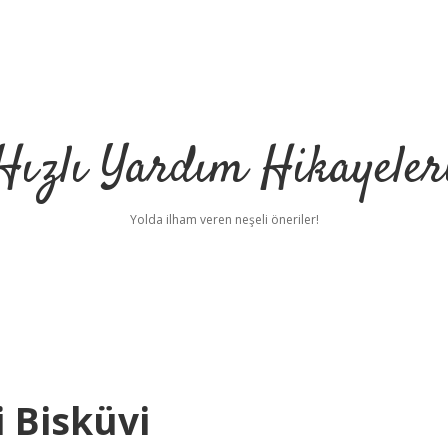
Hızlı Yardım Hikayeler
Yolda ilham veren neşeli öneriler!
 Bisküvi