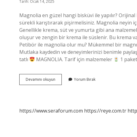
Tarih: Ocak 14, 2025
Magnolia en güzel hangi bisküvi ile yapılır? Orijina
sürekli karıştırarak pişirmelisiniz. Magnolia neyin içi
Genellikle krema, süt ve yumurta gibi ana malzemel
oluşur ve zengin bir krema ile süslenir. Bu krema vanil
Petibör ile magnolia olur mu? Mükemmel bir magnol
Mutlaka kaydedin ve deneyimlerinizi benimle payla
tatlı
MAGNOLIA. Tarif için malzemeler
1 pake
Magnolia
Devamını okuyun
Yorum Bırak
Içine
Hangi
Bisküvi
https://www.seraforum.com
https://reye.com.tr
http