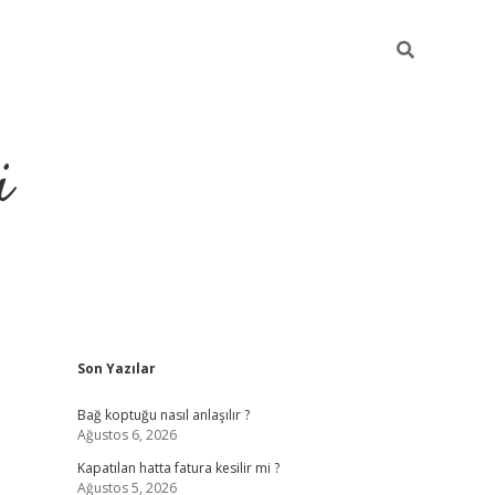
i
Sidebar
Son Yazılar
https://pi
Bağ koptuğu nasıl anlaşılır ?
Ağustos 6, 2026
Kapatılan hatta fatura kesilir mi ?
Ağustos 5, 2026