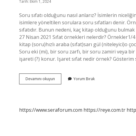
Tarih: Ekim 1, 2024
Soru sıfatı olduğunu nasıl anlarız? İsimlerin niceliği
isimlere yöneltilen sorulara soru sıfatları denir. Ör
sıfatıdır. Bunun nedeni, kaç kitap olduğunu bulmak iç
27 Nisan 2021 Sıfat örnekleri nelerdir? Örnekler1/4 l
kitap (soru)hızlı araba (sıfat)sarı gül (niteleyici)o ç
Soru eki (mi), bir soru zarfı, bir soru zamiri veya bi
işareti (?) konur. Işaret sıfat nedir örnek? Gösterim 
Soru
Devamını okuyun
Yorum Bırak
Sıfatı
Nedir
Örnekler
https://www.seraforum.com
https://reye.com.tr
http