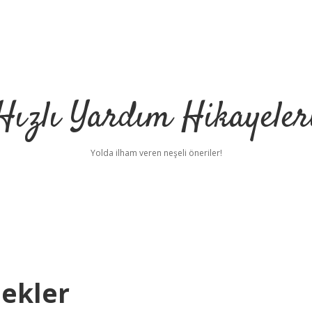
Hızlı Yardım Hikayeler
Yolda ilham veren neşeli öneriler!
nekler