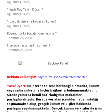
Ağustos 4, 2026
1 ligde Kaç Takim Düşer ?
Ağustos 3, 2026
1 bardak kisira ne kadar su konur ?
Ağustos 3, 2026
Koyunun arka bacağından ne olur ?
Temmuz 26, 2026
Ince sıva harcı nasıl hazirlanir ?
Temmuz 25, 2026
Reklam ve İletişim:
Skype: live:.cid.575569c608265c69
Yasal Uyarı:
Bu internet sitesi, herhangi bir marka, kurum
veya şahıs şirketi ile hiçbir bağlantısı bulunmamaktadır.
Sitede yalnızca kendi hazırladığımız makaleler
paylaşılmaktadır. Burada yer alan içerikler haber niteliği
taşımamakta olup, gerçek kurum ve kişiler hakkında
paylaşım yapılmamaktadır. Gerçek kurum ve kişiler ile isim