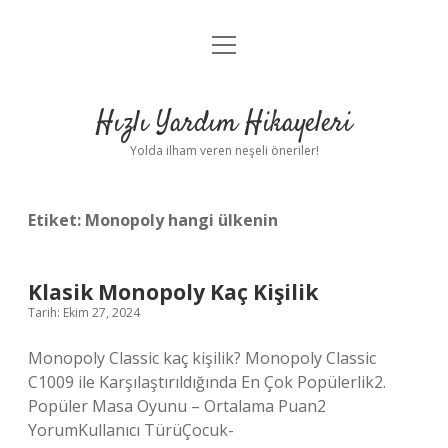
menüyü
Anasayfa
aç
Gizlilik Politikası
Hızlı Yardım Hikayeleri
Yasal Uyarı
Yolda ilham veren neşeli öneriler!
Hakkımızda
Etiket:
Monopoly hangi ülkenin
Klasik Monopoly Kaç Kişilik
Tarih: Ekim 27, 2024
Monopoly Classic kaç kişilik? Monopoly Classic
C1009 ile Karşılaştırıldığında En Çok Popülerlik2.
Popüler Masa Oyunu – Ortalama Puan2
YorumKullanıcı TürüÇocuk-