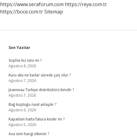
https://www.seraforum.com
https://reye.com.tr
https://boce.com.tr
Sitemap
Sidebar
Son Yazılar
Sophie kız ismi mi ?
Ağustos 8, 2026
Kuru akü ne kadar sürede şarj olur ?
Ağustos 7, 2026
Jeanneau Türkiye distribütörü kimdir ?
Ağustos 7, 2026
Bağ koptuğu nasıl anlaşılır ?
Ağustos 6, 2026
Kapatılan hatta fatura kesilir mi ?
Ağustos 5, 2026
Ava ismi hangi ülkenin ?