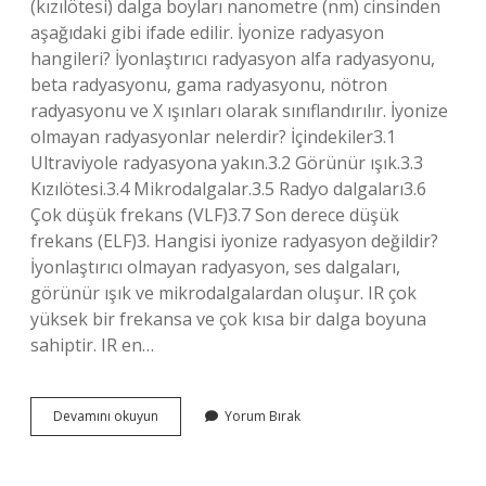
(kızılötesi) dalga boyları nanometre (nm) cinsinden
aşağıdaki gibi ifade edilir. İyonize radyasyon
hangileri? İyonlaştırıcı radyasyon alfa radyasyonu,
beta radyasyonu, gama radyasyonu, nötron
radyasyonu ve X ışınları olarak sınıflandırılır. İyonize
olmayan radyasyonlar nelerdir? İçindekiler3.1
Ultraviyole radyasyona yakın.3.2 Görünür ışık.3.3
Kızılötesi.3.4 Mikrodalgalar.3.5 Radyo dalgaları3.6
Çok düşük frekans (VLF)3.7 Son derece düşük
frekans (ELF)3. Hangisi iyonize radyasyon değildir?
İyonlaştırıcı olmayan radyasyon, ses dalgaları,
görünür ışık ve mikrodalgalardan oluşur. IR çok
yüksek bir frekansa ve çok kısa bir dalga boyuna
sahiptir. IR en…
Mor
Devamını okuyun
Yorum Bırak
Ötesi
Iyonize
Mi