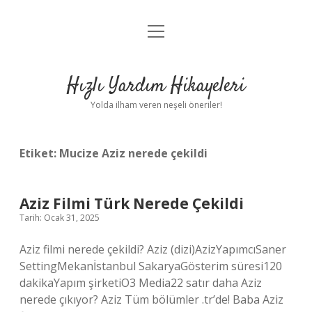
menüyü
Anasayfa
aç
Gizlilik Politikası
Hızlı Yardım Hikayeleri
Yasal Uyarı
Yolda ilham veren neşeli öneriler!
Hakkımızda
Etiket:
Mucize Aziz nerede çekildi
Aziz Filmi Türk Nerede Çekildi
Tarih: Ocak 31, 2025
Aziz filmi nerede çekildi? Aziz (dizi)AzizYapımcıSaner
SettingMekanİstanbul SakaryaGösterim süresi120
dakikaYapım şirketiO3 Media22 satır daha Aziz
nerede çıkıyor? Aziz Tüm bölümler .tr’de! Baba Aziz