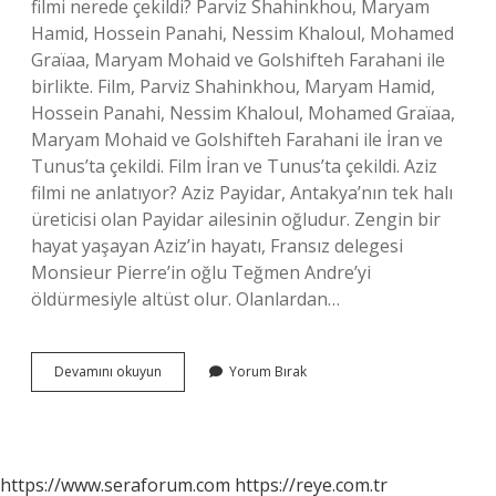
filmi nerede çekildi? Parviz Shahinkhou, Maryam
Hamid, Hossein Panahi, Nessim Khaloul, Mohamed
Graïaa, Maryam Mohaid ve Golshifteh Farahani ile
birlikte. Film, Parviz Shahinkhou, Maryam Hamid,
Hossein Panahi, Nessim Khaloul, Mohamed Graïaa,
Maryam Mohaid ve Golshifteh Farahani ile İran ve
Tunus’ta çekildi. Film İran ve Tunus’ta çekildi. Aziz
filmi ne anlatıyor? Aziz Payidar, Antakya’nın tek halı
üreticisi olan Payidar ailesinin oğludur. Zengin bir
hayat yaşayan Aziz’in hayatı, Fransız delegesi
Monsieur Pierre’in oğlu Teğmen Andre’yi
öldürmesiyle altüst olur. Olanlardan…
Aziz
Devamını okuyun
Yorum Bırak
Filmi
Türk
Nerede
Çekildi
https://www.seraforum.com
https://reye.com.tr