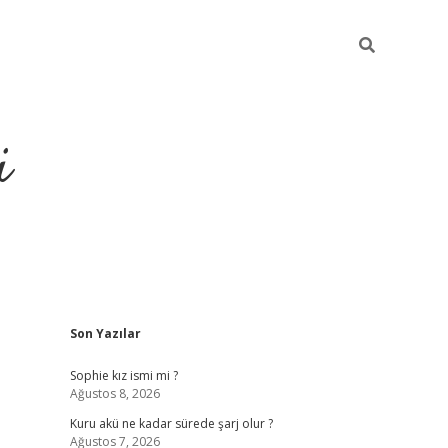
i
Sidebar
Son Yazılar
https://pi
Sophie kız ismi mi ?
Ağustos 8, 2026
Kuru akü ne kadar sürede şarj olur ?
Ağustos 7, 2026