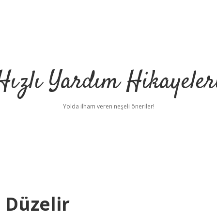
Hızlı Yardım Hikayeler
Yolda ilham veren neşeli öneriler!
 Düzelir