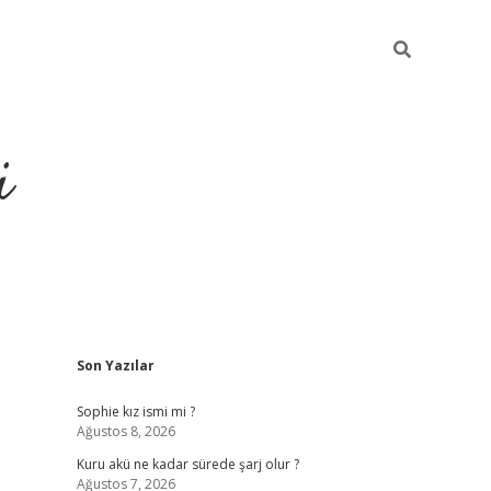
i
Sidebar
Son Yazılar
https://p
Sophie kız ismi mi ?
Ağustos 8, 2026
Kuru akü ne kadar sürede şarj olur ?
Ağustos 7, 2026