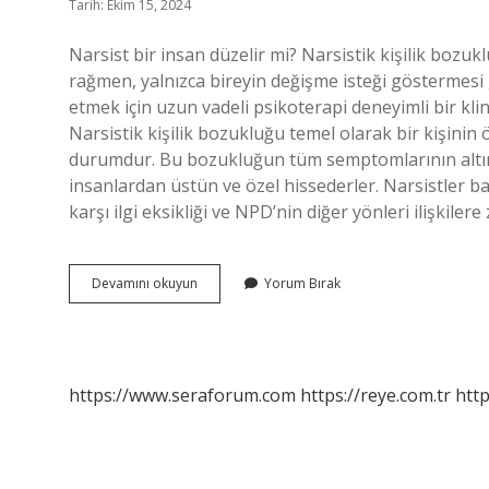
Tarih: Ekim 15, 2024
Narsist bir insan düzelir mi? Narsistik kişilik bozukl
rağmen, yalnızca bireyin değişme isteği göstermesi 
etmek için uzun vadeli psikoterapi deneyimli bir klin
Narsistik kişilik bozukluğu temel olarak bir kişini
durumdur. Bu bozukluğun tüm semptomlarının altında
insanlardan üstün ve özel hissederler. Narsistler b
karşı ilgi eksikliği ve NPD’nin diğer yönleri ilişkiler
Narsistler
Devamını okuyun
Yorum Bırak
Ne
Zaman
Düzelir
https://www.seraforum.com
https://reye.com.tr
http