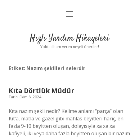
menüyü
Anasayfa
aç
Gizlilik Politikası
Hızlı Yardım Hikayeleri
Yasal Uyarı
Yolda ilham veren neşeli öneriler!
Hakkımızda
Etiket:
Nazım şekilleri nelerdir
Kıta Dörtlük Müdür
Tarih: Ekim 8, 2024
Kıta nazım şekli nedir? Kelime anlamı “parça” olan
Kıt’a, matla ve gazel gibi mahlas beyitleri hariç, en
fazla 9-10 beyitten oluşan, dolayısıyla xa xa xa
kafiyeli, iki veya daha fazla beyitten oluşan bir nazım