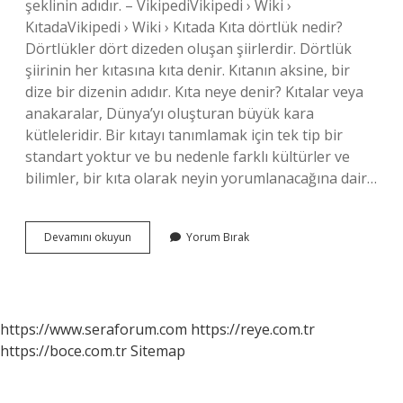
şeklinin adıdır. – VikipediVikipedi › Wiki ›
KıtadaVikipedi › Wiki › Kıtada Kıta dörtlük nedir?
Dörtlükler dört dizeden oluşan şiirlerdir. Dörtlük
şiirinin her kıtasına kıta denir. Kıtanın aksine, bir
dize bir dizenin adıdır. Kıta neye denir? Kıtalar veya
anakaralar, Dünya’yı oluşturan büyük kara
kütleleridir. Bir kıtayı tanımlamak için tek tip bir
standart yoktur ve bu nedenle farklı kültürler ve
bilimler, bir kıta olarak neyin yorumlanacağına dair…
Kıta
Devamını okuyun
Yorum Bırak
Dörtlük
Müdür
https://www.seraforum.com
https://reye.com.tr
https://boce.com.tr
Sitemap