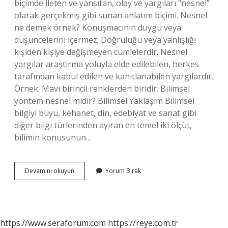
biçimde ileten ve yansıtan, olay ve yargıları “nesnel”
olarak gerçekmiş gibi sunan anlatım biçimi. Nesnel
ne demek örnek? Konuşmacının duygu veya
düşüncelerini içermez; Doğruluğu veya yanlışlığı
kişiden kişiye değişmeyen cümlelerdir. Nesnel
yargılar araştırma yoluyla elde edilebilen, herkes
tarafından kabul edilen ve kanıtlanabilen yargılardır.
Örnek: Mavi birincil renklerden biridir. Bilimsel
yöntem nesnel midir? Bilimsel Yaklaşım Bilimsel
bilgiyi büyü, kehanet, din, edebiyat ve sanat gibi
diğer bilgi türlerinden ayıran en temel iki ölçüt,
bilimin konusunun…
Nesnel
Devamını okuyun
Yorum Bırak
Yöntem
Ne
Demek
https://www.seraforum.com
https://reye.com.tr