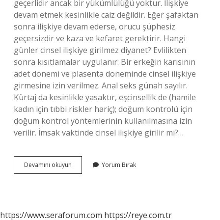
geçerlidir ancak bir yükümlülüğü yoktur. İlişkiye
devam etmek kesinlikle caiz değildir. Eğer şafaktan
sonra ilişkiye devam ederse, orucu şüphesiz
geçersizdir ve kaza ve kefaret gerektirir. Hangi
günler cinsel ilişkiye girilmez diyanet? Evlilikten
sonra kısıtlamalar uygulanır: Bir erkeğin karısının
adet dönemi ve plasenta döneminde cinsel ilişkiye
girmesine izin verilmez. Anal seks günah sayılır.
Kürtaj da kesinlikle yasaktır, eşcinsellik de (hamile
kadın için tıbbi riskler hariç); doğum kontrolü için
doğum kontrol yöntemlerinin kullanılmasına izin
verilir. İmsak vaktinde cinsel ilişkiye girilir mi?…
Cinsel
Devamını okuyun
Yorum Bırak
Ilişki
Sırasında
Ezan
Okunursa
Ne
https://www.seraforum.com
https://reye.com.tr
Yapmalı