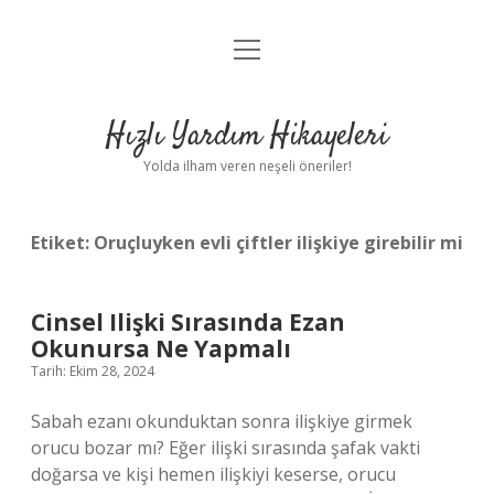
menüyü
Anasayfa
aç
Gizlilik Politikası
Hızlı Yardım Hikayeleri
Yasal Uyarı
Yolda ilham veren neşeli öneriler!
Hakkımızda
Etiket:
Oruçluyken evli çiftler ilişkiye girebilir mi
Cinsel Ilişki Sırasında Ezan
Okunursa Ne Yapmalı
Tarih: Ekim 28, 2024
Sabah ezanı okunduktan sonra ilişkiye girmek
orucu bozar mı? Eğer ilişki sırasında şafak vakti
doğarsa ve kişi hemen ilişkiyi keserse, orucu