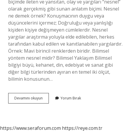
biçimde ileten ve yansıtan, olay ve yargıları “nesnel”
olarak gerçekmiş gibi sunan anlatım biçimi. Nesnel
ne demek örnek? Konuşmacının duygu veya
düşüncelerini içermez; Doğruluğu veya yanlışlığı
kişiden kişiye değişmeyen cümlelerdir. Nesnel
yargılar araştırma yoluyla elde edilebilen, herkes
tarafından kabul edilen ve kanıtlanabilen yargılardır.
Örnek: Mavi birincil renklerden biridir. Bilimsel
yöntem nesnel midir? Bilimsel Yaklaşım Bilimsel
bilgiyi büyü, kehanet, din, edebiyat ve sanat gibi
diğer bilgi türlerinden ayıran en temel iki ölçüt,
bilimin konusunun…
Nesnel
Devamını okuyun
Yorum Bırak
Yöntem
Ne
Demek
https://www.seraforum.com
https://reye.com.tr