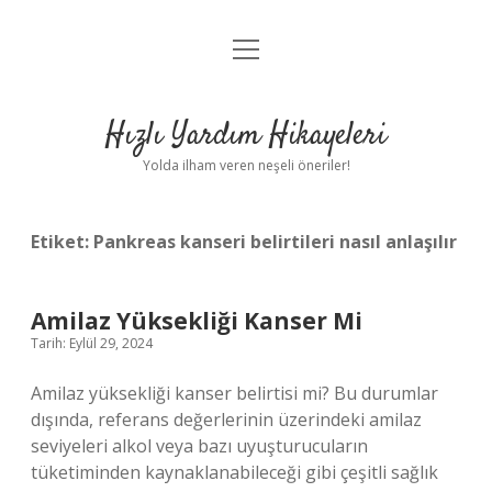
menüyü
Anasayfa
aç
Gizlilik Politikası
Hızlı Yardım Hikayeleri
Yasal Uyarı
Yolda ilham veren neşeli öneriler!
Hakkımızda
Etiket:
Pankreas kanseri belirtileri nasıl anlaşılır
Amilaz Yüksekliği Kanser Mi
Tarih: Eylül 29, 2024
Amilaz yüksekliği kanser belirtisi mi? Bu durumlar
dışında, referans değerlerinin üzerindeki amilaz
seviyeleri alkol veya bazı uyuşturucuların
tüketiminden kaynaklanabileceği gibi çeşitli sağlık