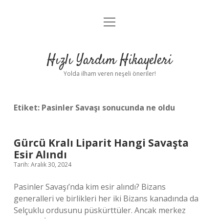
menüyü
Anasayfa
aç
Gizlilik Politikası
Hızlı Yardım Hikayeleri
Yasal Uyarı
Yolda ilham veren neşeli öneriler!
Hakkımızda
Etiket:
Pasinler Savaşı sonucunda ne oldu
Gürcü Kralı Liparit Hangi Savaşta
Esir Alındı
Tarih: Aralık 30, 2024
Pasinler Savaşı’nda kim esir alındı? Bizans
generalleri ve birlikleri her iki Bizans kanadında da
Selçuklu ordusunu püskürttüler. Ancak merkez