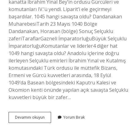
kanatta İbrahim Yinal Bey’in ordusu Gürcüleri ve
komutanları IV.’ü yendi. Liparit’i ele geçirmeyi
başardılar. 1045 hangi savaşta oldu? Dandanakan
MuharebesiTarih 23 Mayıs 1040 Bölge
Dandanakan, Horasan (bölge) Sonuç Selçuklu
zaferiTaraflarGazneli İmparatorluğuBüyük Selçuklu
İmparatorluğuKomutanlar ve liderler4 diğer hat
1049 hangi savaşta oldu? Anadolu içlerine doğru
ilerleyen Selçuklu emirleri İbrahim Yınal ve Kutalmış
komutasındaki Türk ordusu ile müttefik Bizans,
Ermeni ve Gürcü kuvvetleri arasında, 18 Eylül
1049’da Basean bölgesindeki Kaputru Kalesi ve
Okomion kenti önünde yapılan açık savaşta Selçuklu
kuvvetleri büyük bir zafer…
Gürcü
Devamını okuyun
Yorum Bırak
Kralı
Liparit
Hangi