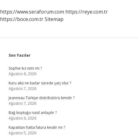
Savaşta
Esir
https://www.seraforum.com
https://reye.com.tr
Alındı
https://boce.com.tr
Sitemap
Sidebar
Son Yazılar
Sophie kız ismi mi ?
Ağustos 8, 2026
Kuru akü ne kadar sürede şarj olur ?
Ağustos 7, 2026
Jeanneau Türkiye distribütörü kimdir ?
Ağustos 7, 2026
Bağ koptuğu nasıl anlaşılır ?
Ağustos 6, 2026
Kapatılan hatta fatura kesilir mi ?
Ağustos 5, 2026