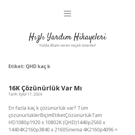
menüyü
Anasayfa
aç
Gizlilik Politikası
Hızlı Yardım Hikayeleri
Yasal Uyarı
Yolda ilham veren neşeli öneriler!
Hakkımızda
Etiket:
QHD kaç k
16K Çözünürlük Var Mı
Tarih: Eylül 17, 2024
En fazla kaç k çözünürlük var? Tüm
çözünürlüklerBiçimEtiketÇözünürlükTam
HD1080p1920 x 10802K (QHD)1440p2560 x
14404K2160p3840 x 2160Sinema 4K2160p4096 ×