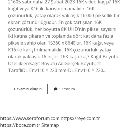
21605 satır daha 27 Şubat 2023 16K video kaç p? 16K
kağıt veya K16 ile karıştırılmamalıdır. 16K
çözünürlük, yatay olarak yaklaşık 16.000 piksellik bir
ekran çözünürlüğüdür. En çok tartışılan 16K
çözünürlük, her boyutta 8K UHD’nin piksel sayısını
iki katına çıkaran ve toplamda dört kat daha fazla
piksele sahip olan 15360 x 8640’tır. 16K kağıt veya
K16 ile karıştırılmamalıdır. 16K çözünürlük, yatay
olarak yaklaşık 16 inçtir. 16K kaça kaç? Kağıt Boyutu
ÖzellikleriKağıt Boyutu AdıGerçek BoyutÇift
TaraflıDL Env110 × 220 mm-DL Env110 × 220…
16K
Devamını okuyun
12 Yorum
Çözünürlük
Var
Mı
https://www.seraforum.com
https://reye.com.tr
https://boce.com.tr
Sitemap