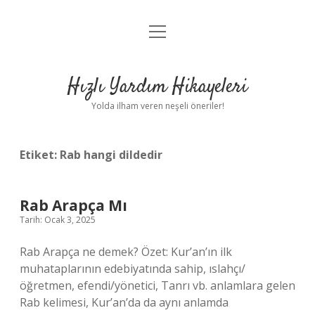
menüyü
Anasayfa
aç
Gizlilik Politikası
Hızlı Yardım Hikayeleri
Yasal Uyarı
Yolda ilham veren neşeli öneriler!
Hakkımızda
Etiket:
Rab hangi dildedir
Rab Arapça Mı
Tarih: Ocak 3, 2025
Rab Arapça ne demek? Özet: Kur’an’ın ilk
muhataplarının edebiyatında sahip, ıslahçı/
öğretmen, efendi/yönetici, Tanrı vb. anlamlara gelen
Rab kelimesi, Kur’an’da da aynı anlamda