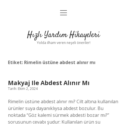
menüyü
Anasayfa
aç
Gizlilik Politikası
Hızlı Yardım Hikayeleri
Yasal Uyarı
Yolda ilham veren neşeli öneriler!
Hakkımızda
Etiket:
Rimelin üstüne abdest alınır mı
Makyaj Ile Abdest Alınır Mı
Tarih: Ekim 2, 2024
Rimelin üstüne abdest alınır mı? Cilt altına kullanılan
ürünler suya dayanıklıysa abdest bozulur. Bu
noktada “Göz kalemi sürmek abdesti bozar mı?”
sorusunun cevabı şudur: Kullanılan ürün su