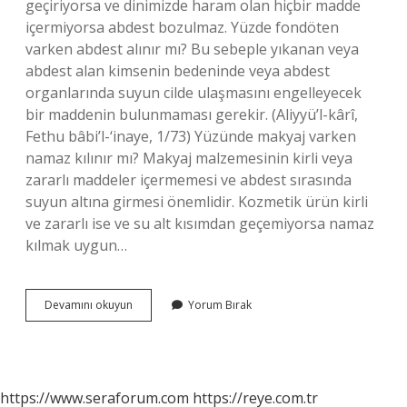
geçiriyorsa ve dinimizde haram olan hiçbir madde
içermiyorsa abdest bozulmaz. Yüzde fondöten
varken abdest alınır mı? Bu sebeple yıkanan veya
abdest alan kimsenin bedeninde veya abdest
organlarında suyun cilde ulaşmasını engelleyecek
bir maddenin bulunmaması gerekir. (Aliyyü’l-kârî,
Fethu bâbi’l-‘inaye, 1/73) Yüzünde makyaj varken
namaz kılınır mı? Makyaj malzemesinin kirli veya
zararlı maddeler içermemesi ve abdest sırasında
suyun altına girmesi önemlidir. Kozmetik ürün kirli
ve zararlı ise ve su alt kısımdan geçemiyorsa namaz
kılmak uygun…
Makyaj
Devamını okuyun
Yorum Bırak
Ile
Abdest
Alınır
Mı
https://www.seraforum.com
https://reye.com.tr