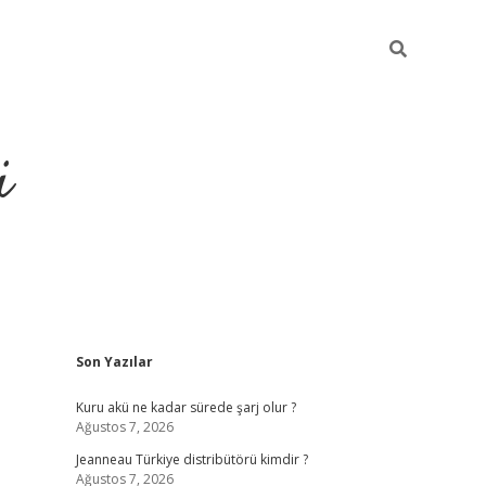
i
Sidebar
Son Yazılar
https://p
Kuru akü ne kadar sürede şarj olur ?
Ağustos 7, 2026
Jeanneau Türkiye distribütörü kimdir ?
Ağustos 7, 2026