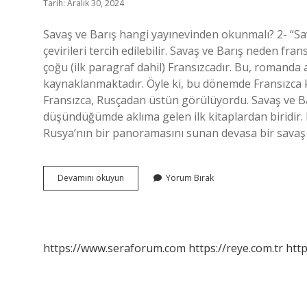
Tarih: Aralık 30, 2024
Savaş ve Barış hangi yayınevinden okunmalı? 2- “Sav
çevirileri tercih edilebilir. Savaş ve Barış neden fr
çoğu (ilk paragraf dahil) Fransızcadır. Bu, romanda
kaynaklanmaktadır. Öyle ki, bu dönemde Fransızca k
Fransızca, Rusçadan üstün görülüyordu. Savaş ve Bar
düşündüğümde aklıma gelen ilk kitaplardan biridir.
Rusya’nın bir panoramasını sunan devasa bir savaş
Savaş
Devamını okuyun
Yorum Bırak
Ve
Barış
Hangi
Çeviri
https://www.seraforum.com
https://reye.com.tr
http