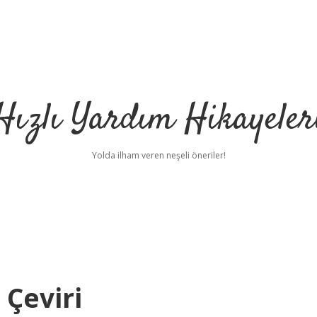
Hızlı Yardım Hikayeler
Yolda ilham veren neşeli öneriler!
 Çeviri