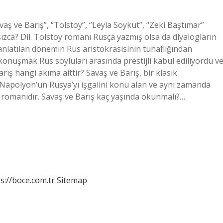
aş ve Barış”, “Tolstoy”, “Leyla Soykut”, “Zeki Baştımar”
ansızca? Dil. Tolstoy romanı Rusça yazmış olsa da diyalogların
 anlatılan dönemin Rus aristokrasisinin tuhaflığından
onuşmak Rus soyluları arasında prestijli kabul ediliyordu v
ış hangi akıma aittir? Savaş ve Barış, bir klasik
 Napolyon’un Rusya’yı işgalini konu alan ve aynı zamanda
 romanıdır. Savaş ve Barış kaç yaşında okunmalı?…
s://boce.com.tr
Sitemap