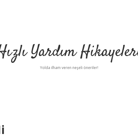
Hızlı Yardım Hikayeler
Yolda ilham veren neşeli öneriler!
i