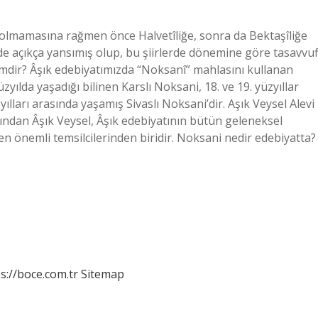
nli olmamasına rağmen önce Halvetîliğe, sonra da Bektaşîliğe
de açıkça yansımış olup, bu şiirlerde dönemine göre tasavvuf
imdir? Âşık edebiyatımızda “Noksanî” mahlasını kullanan
yılda yaşadığı bilinen Karslı Noksani, 18. ve 19. yüzyıllar
ları arasında yaşamış Sivaslı Noksani’dir. Aşık Veysel Alevi
ından Âşık Veysel, Âşık edebiyatının bütün geleneksel
n en önemli temsilcilerinden biridir. Noksani nedir edebiyatta?
s://boce.com.tr
Sitemap