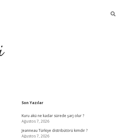
i
Sidebar
Son Yazılar
https://piabellaguncel.com/
Kuru akü ne kadar sürede şarj olur ?
Ağustos 7, 2026
Jeanneau Türkiye distribütörü kimdir ?
Ağustos 7, 2026