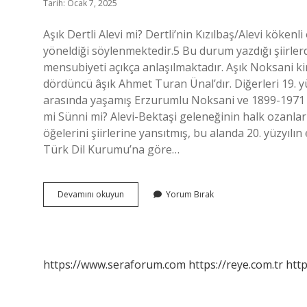
Tarih: Ocak 7, 2025
Aşık Dertli Alevi mi? Dertli’nin Kızılbaş/Alevi köke
yöneldiği söylenmektedir.5 Bu durum yazdığı şiirler
mensubiyeti açıkça anlaşılmaktadır. Aşık Noksani k
dördüncü âşık Ahmet Turan Ünal’dır. Diğerleri 19. yüz
arasında yaşamış Erzurumlu Noksani ve 1899-1971 yıl
mi Sünni mi? Alevi-Bektaşi geleneğinin halk ozanlar
öğelerini şiirlerine yansıtmış, bu alanda 20. yüzyılı
Türk Dil Kurumu’na göre…
Aşık
Devamını okuyun
Yorum Bırak
Noksani
Alevi
Mi
https://www.seraforum.com
https://reye.com.tr
http