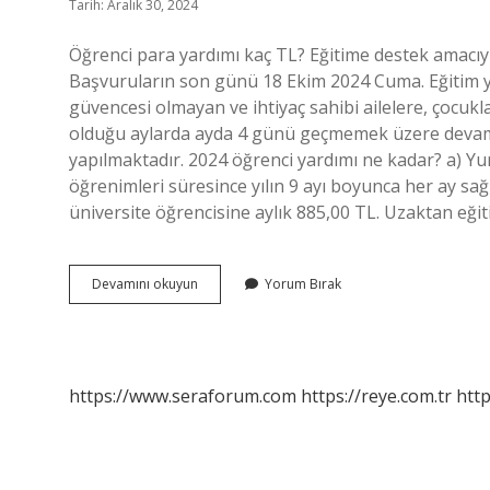
Tarih: Aralık 30, 2024
Öğrenci para yardımı kaç TL? Eğitime destek amacıy
Başvuruların son günü 18 Ekim 2024 Cuma. Eğitim ya
güvencesi olmayan ve ihtiyaç sahibi ailelere, çocukl
olduğu aylarda ayda 4 günü geçmemek üzere devamsı
yapılmaktadır. 2024 öğrenci yardımı ne kadar? a) Y
öğrenimleri süresince yılın 9 ayı boyunca her ay sağ
üniversite öğrencisine aylık 885,00 TL. Uzaktan eği
Öğrenci
Devamını okuyun
Yorum Bırak
Parası
Kimlere
Verilir
https://www.seraforum.com
https://reye.com.tr
http