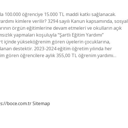
la 100.000 öğrenciye 15.000 TL maddi katkı sağlanacak.
rdımı kimlere verilir? 3294 sayılı Kanun kapsamında, sosyal
arının örgün eğitimlerine devam etmeleri ve okulların açık
zlık yapmaları koşuluyla “Şartlı Eğitim Yardımı”
urt içinde yükseköğrenim gören üyelerin çocuklarına,
lanan destektir. 2023-2024 eğitim öğretim yılında her
tim gören öğrencilere aylık 355,00 TL öğrenim yardımı…
s://boce.com.tr
Sitemap