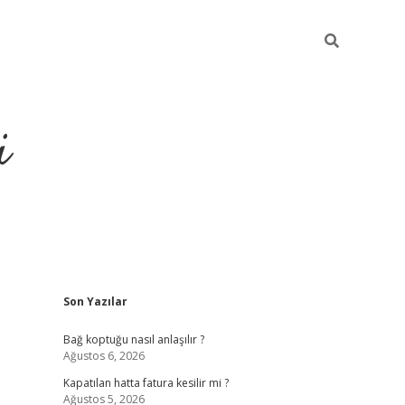
i
Sidebar
Son Yazılar
https://pi
Bağ koptuğu nasıl anlaşılır ?
Ağustos 6, 2026
Kapatılan hatta fatura kesilir mi ?
Ağustos 5, 2026