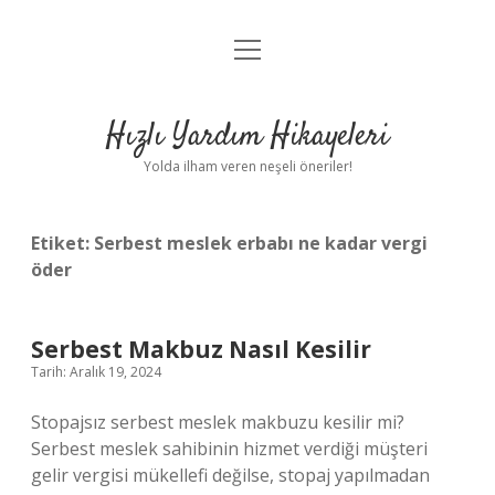
menüyü
Anasayfa
aç
Gizlilik Politikası
Hızlı Yardım Hikayeleri
Yasal Uyarı
Yolda ilham veren neşeli öneriler!
Hakkımızda
Etiket:
Serbest meslek erbabı ne kadar vergi
öder
Serbest Makbuz Nasıl Kesilir
Tarih: Aralık 19, 2024
Stopajsız serbest meslek makbuzu kesilir mi?
Serbest meslek sahibinin hizmet verdiği müşteri
gelir vergisi mükellefi değilse, stopaj yapılmadan