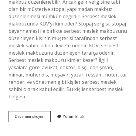
makbuz düzenlenebilir. Ancak gelir vergisine tabi
olan bir müşteriye stopaj yapılmadan makbuz
düzenlenmesi mümkün değildir. Serbest meslek
makbuzunda KDV’yi kim öder? Stopaj vergisi, stopaj
beyannamesi ile birlikte serbest meslek makbuzunu
düzenleyen kişinin müşterisi tarafından serbest
meslek sahibi adına devlete ödenir. KDV, serbest
meslek makbuzunu düzenleyen tarafça ödenir.
Serbest meslek makbuzu kimler keser? İlgili
yasalara göre; avukat, doktor, dişçi, danışman,
mimar, mühendis, müşavir, yazar, ressam, noter, tur
rehberi ve yönetmen gibi kişiler serbest meslek
sahibi olarak kabul edilir. Bu kişiler serbest meslek
belgesi…
Serbest
Devamını okuyun
Yorum Bırak
Makbuz
Nasıl
Kesilir